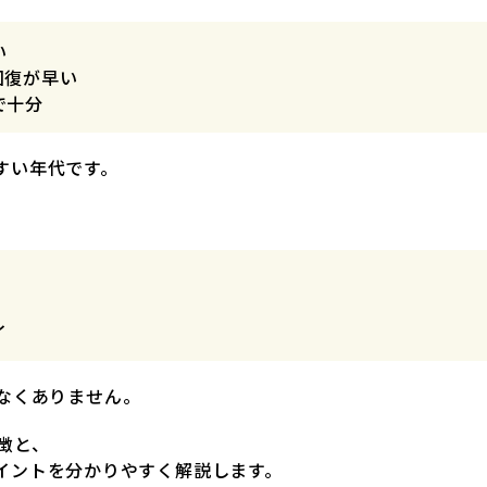
い
回復が早い
で十分
すい年代です。
イ
少なくありません。
徴と、
イントを分かりやすく解説します。